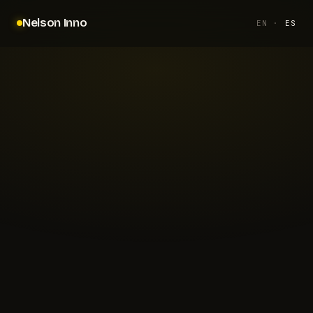
Nelson Inno
EN
·
ES